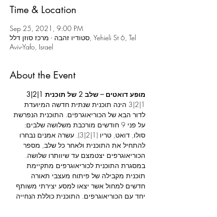
Time & Location
Sep 25, 2021, 9:00 PM
סטודיו זהבה - מרכז סוזן דלל, Yehieli St 6, Tel
Aviv-Yafo, Israel
About the Event
מופע דואטים – שלב 2 של תוכנית 1|2|3
1|2|3 הינה תוכנית שנתית חדשה המיועדת 
לדור הבא של הכוריאוגרפים. התוכנית הנפרשת 
על פני 9 חודשים מורכבת משלושה שלבים: 
סולו, דואט, טריו (1|2|3). עשרה אמנים נבחרו 
להתחיל את התוכנית ולאחר כל שלב, מספר 
הכוריאוגרפים יצטמצם עד שיוותרו שלושה. 
במסגרת התוכנית לכוריאוגרפים מתקיימת 
תוכנית מקבילה של פיתוח מעצבי תאורה 
חדשים למחול אשר יצאו למסע יצירתי משותף 
יחד עם הכוריאוגרפים. התוכנית כוללת הנחייה 
מקצועית וסדנאות לצד תהליך יצירה משותף 
עם הכוריאוגרפים שמציגים בתוכנית.