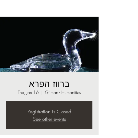
ברווז הפרא
Thu, Jan 16
  |  
Gilman - Humanities
Registration is Closed
See other events