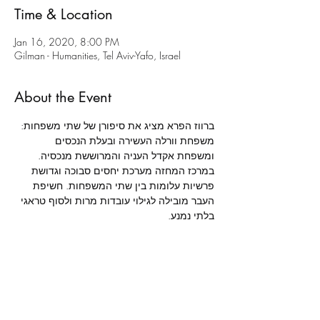
Time & Location
Jan 16, 2020, 8:00 PM
Gilman - Humanities, Tel Aviv-Yafo, Israel
About the Event
ברווז הפרא מציג את סיפורן של שתי משפחות: 
משפחת וורלה העשירה ובעלת הנכסים 
ומשפחת אקדל העניה והמרוששת מנכסיה. 
במרכז המחזה מערכת יחסים סבוכה וגדושת 
פרשיות עלומות בין שתי המשפחות. חשיפת 
העבר מובילה לגילוי עובדות מרות ולסוף טראגי 
בלתי נמנע.
הנריק איבסן הנו אחד המחזאים המודרניים 
החשובים, ומחזה זה נחשב לאחת מפסגות 
היצירה שלו באופנים שבהם הוא משלב ריאליזם 
וסימבוליזם. זהו מחקר פסיכולוגי החודר עמוקות 
לכוחות הנסתרים שבנשמת אנוש, ובו באה לידי 
ביטוי השאלה הפילוסופית לגבי המתח בין חיי 