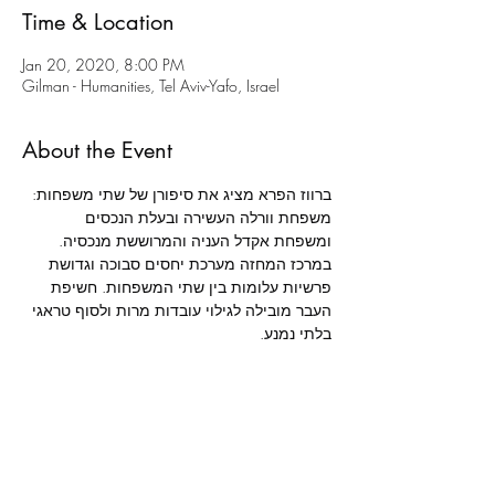
Time & Location
Jan 20, 2020, 8:00 PM
Gilman - Humanities, Tel Aviv-Yafo, Israel
About the Event
ברווז הפרא מציג את סיפורן של שתי משפחות: 
משפחת וורלה העשירה ובעלת הנכסים 
ומשפחת אקדל העניה והמרוששת מנכסיה. 
במרכז המחזה מערכת יחסים סבוכה וגדושת 
פרשיות עלומות בין שתי המשפחות. חשיפת 
העבר מובילה לגילוי עובדות מרות ולסוף טראגי 
בלתי נמנע.
הנריק איבסן הנו אחד המחזאים המודרניים 
החשובים, ומחזה זה נחשב לאחת מפסגות 
היצירה שלו באופנים שבהם הוא משלב ריאליזם 
וסימבוליזם. זהו מחקר פסיכולוגי החודר עמוקות 
לכוחות הנסתרים שבנשמת אנוש, ובו באה לידי 
ביטוי השאלה הפילוסופית לגבי המתח בין חיי 