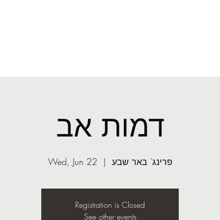
O
mail.com
More
ASST
Light
דמות אב
פרינג' באר שבע
  |  
Wed, Jun 22
Registration is Closed
See other events