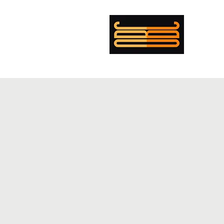
mer Boulanger Cohen
ing
Musician
Director
PENTECOST
EXEMPLAR
CV