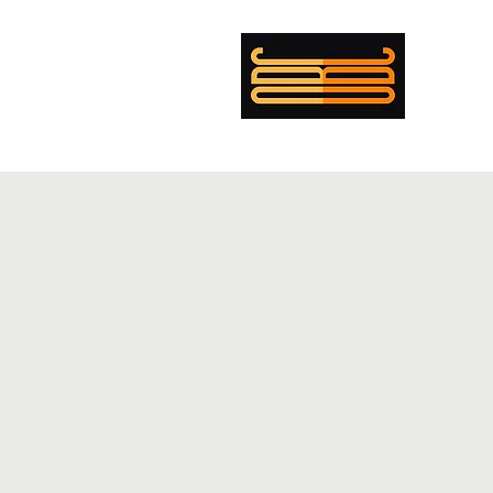
mer Boulanger Cohen
ing
Musician
Director
PENTECOST
EXEMPLAR
CV