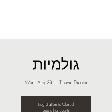
O
mail.com
More
ASST
Light
גולמיות
Wed, Aug 28
  |  
Tmu-na Theater
Registration is Closed
See other events