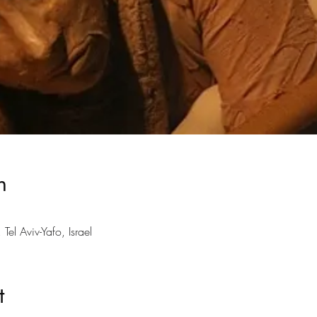
n
Tel Aviv-Yafo, Israel
t