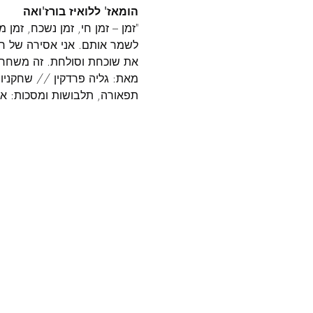
הומאז' ללואיז בורז'ואה  
"זמן – זמן חי, זמן נשכח, זמן
לשמר אותם. אני אסירה של רג
את שוכחת וסולחת. זה משחרר א
מאת: גליה פרדקין // שחקניות 
תפאורה, תלבושות ומסכות: אורי