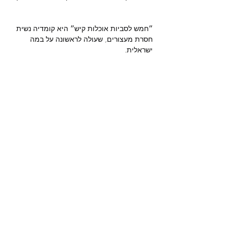
״חמש לסביות אוכלות קיש״ היא קומדיה נשית 
חסרת מעצורים, שעולה לראשונה על במה 
מחזה:
 אוון לינדר, אנדרו הובגוד

תרגום, בימוי ועריכה מוסיקלית: 
יובל קורן

הלסביותת:
 דבורי פישר, חן אוחיון, מור בן דוד, 
רוני גולדפיין, תאיר שויקה

עיצוב תפאורה ותלבושות:
 גילי קופר

עיצוב תנועה:
 ענבר שרון

עיצוב תאורה:
 עומר בולונז׳ר כהן

עוזרת במאית:
 עדי פאול

צילום:
 ארז עובד

אריזה גרפית: 
משך הצגה: כ 60 ד'