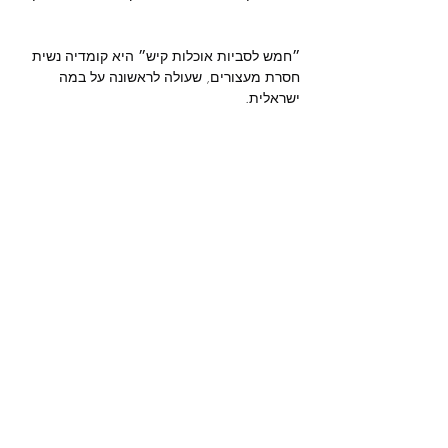
״חמש לסביות אוכלות קיש״ היא קומדיה נשית 
חסרת מעצורים, שעולה לראשונה על במה 
מחזה:
 אוון לינדר, אנדרו הובגוד

תרגום, בימוי ועריכה מוסיקלית: 
יובל קורן

הלסביותת:
 דבורי פישר, חן אוחיון, מור בן דוד, 
רוני גולדפיין, תאיר שויקה

עיצוב תפאורה ותלבושות:
 גילי קופר

עיצוב תנועה:
 ענבר שרון

עיצוב תאורה:
 עומר בולונז׳ר כהן

עוזרת במאית:
 עדי פאול

צילום:
 ארז עובד

אריזה גרפית: 
משך הצגה: כ 60 ד'