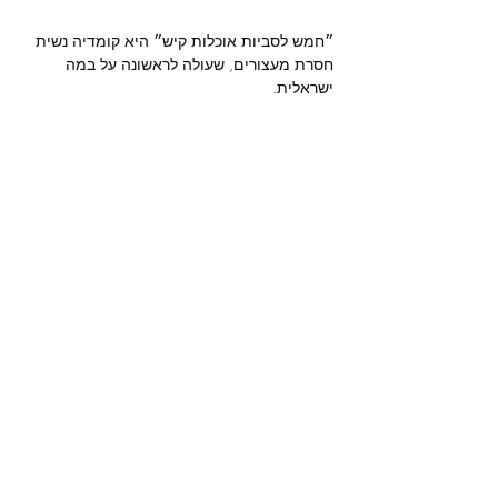
״חמש לסביות אוכלות קיש״ היא קומדיה נשית 
חסרת מעצורים, שעולה לראשונה על במה 
מחזה:
 אוון לינדר, אנדרו הובגוד

תרגום, בימוי ועריכה מוסיקלית: 
יובל קורן

הלסביותת:
 דבורי פישר, חן אוחיון, מור בן דוד, 
רוני גולדפיין, תאיר שויקה

עיצוב תפאורה ותלבושות:
 גילי קופר

עיצוב תנועה:
 ענבר שרון

עיצוב תאורה:
 עומר בולונז׳ר כהן

עוזרת במאית:
 עדי פאול

צילום:
 ארז עובד

אריזה גרפית: 
משך הצגה: כ 60 ד'