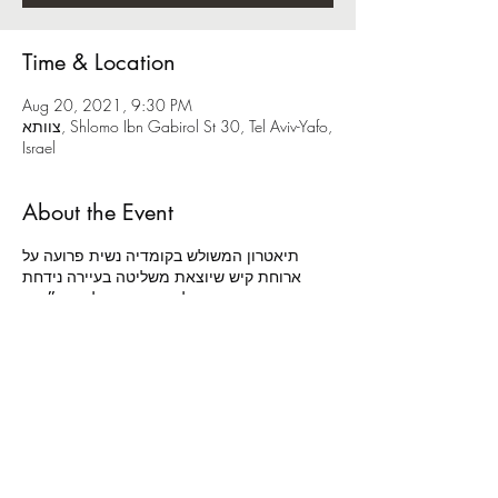
Time & Location
Aug 20, 2021, 9:30 PM
צוותא, Shlomo Ibn Gabirol St 30, Tel Aviv-Yafo,
Israel
About the Event
תיאטרון המשולש בקומדיה נשית פרועה על
ארוחת קיש שיוצאת משליטה בעיירה נידחת
בארצות הברית, קהילת הנשים האלמנות ״סוזן
בי אנתוני״ נפגשת לארוחת הקישים השנתית
שלה, בה עתיד להיבחר הקיש המוצלח ביותר של
השנה. הארוחה מתנהלת לפי כללי הקהילה
הנוקשים (״בלי גברים, בלי בשרים, מקפידות על
נימוסין״) עד שפיצוץ עז מחריב את העולם.
הנשים מבינות שהן היחידות ששרדו ועכשיו הן
צריכות להחליט: איך ממשיכות מכאן? ״חמש
לסביות אוכלות קיש״ היא קומדיה נשית חסרת
מעצורים, שעולה לראשונה על במה ישראלית.