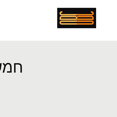
mer Boulanger Cohen
ing
Musician
Director
PENTECOST
EXEMPLAR
CV
חמש