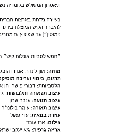
בעיירה נידחת בארצות הברית,
להיבחר הקיש המוצלח ביותר ש
נימוסין״) עד שפיצוץ עז מחרי
מחזה:
 אוון לינדר, אנדרו הובגו

תרגום, בימוי ועריכה מוסיקל
הלסביותת:
 דבורי פישר, חן או

עיצוב תפאורה ותלבושות:
 ג

עיצוב תנועה:
 ענבר שרון

עיצוב תאורה:
 עומר בולונז׳ר 

עוזרת במאית:
 עדי פאול

צילום:
 ארז עובד

אריזה גרפית: 