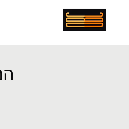
mer Boulanger Cohen
ing
Musician
Director
PENTECOST
EXEMPLAR
CV
הנ