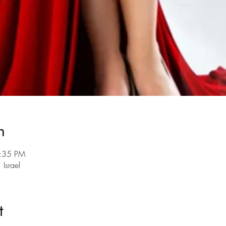
n
8:35 PM
גודמן, זלמן שזר 8, באר ש, Israel
t