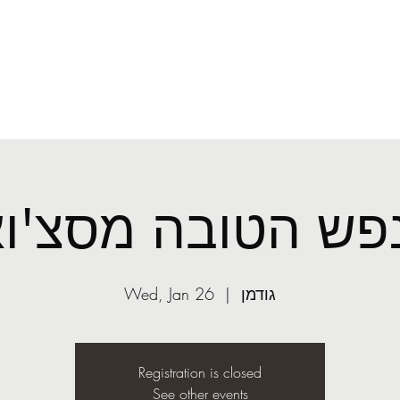
O
mail.com
More
ASST
Light
פש הטובה מסצ'וא
Wed, Jan 26
  |  
גודמן
Registration is closed
See other events