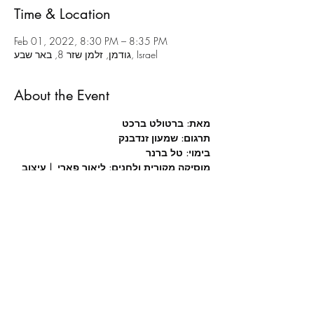
Time & Location
Feb 01, 2022, 8:30 PM – 8:35 PM
גודמן, זלמן שזר 8, באר שבע, Israel
About the Event
מאת: ברטולט ברכט
תרגום: שמעון זנדבנק
בימוי:
טל ברנר
מוסיקה מקורית ולחנים: ליאור פארי  | עיצוב 
תפאורה: רועי ואטורי
עיצוב תאורה: עומר בולנז'ר כהן | עיצוב 
תנועה: מאיה ויטלין
הדרכת טקסט: אפרת ליפשיץ | הדרכה קולית: 
יאיר אפשטיין
Read More >