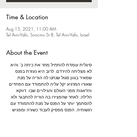
Time & Location
Aug 15, 2021, 11:00 AM
Tel Aviv-Yafo, Soncino St 8, Tel Aviv-Yafo, Israel
About the Event
סיגלית עומדת להתחיל מחר את כיתה ב' והיא 
לא מצליחה להירדם. לרוב היא נעזרת בפנס 
שמאיר בגוון סגול שנתנו לה הוריה על מנת 
שאורו המרגיע יקל עליה להתמודד עם הפחדים 
והדאגות מפני העולם והגילויים שבו. דווקא 
הלילה, לאחר שהפצירו בה הוריה להתבגר ולא 
להסתמך יותר על הפנס על מנת להתמודד עם 
רגשותיה, הפנס מפסיק לעבוד כשורה ומפגיש 
אותה עם גוונים שונים. האור מוביל אותה 
לעולמות בצבעים שונים והיא פוגשת יצורים 
בחדרה החשוך: זאף - הזאב הזועף שכמו אביה, 
גם את כעסו סיגלית לא תמיד מצליחה להבין; 