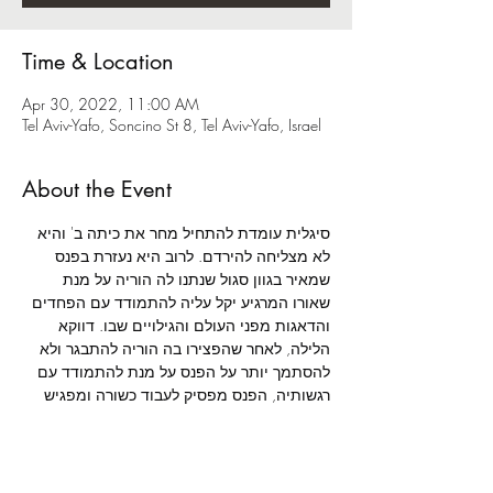
Time & Location
Apr 30, 2022, 11:00 AM
Tel Aviv-Yafo, Soncino St 8, Tel Aviv-Yafo, Israel
About the Event
סיגלית עומדת להתחיל מחר את כיתה ב' והיא 
לא מצליחה להירדם. לרוב היא נעזרת בפנס 
שמאיר בגוון סגול שנתנו לה הוריה על מנת 
שאורו המרגיע יקל עליה להתמודד עם הפחדים 
והדאגות מפני העולם והגילויים שבו. דווקא 
הלילה, לאחר שהפצירו בה הוריה להתבגר ולא 
להסתמך יותר על הפנס על מנת להתמודד עם 
רגשותיה, הפנס מפסיק לעבוד כשורה ומפגיש 
אותה עם גוונים שונים. האור מוביל אותה 
לעולמות בצבעים שונים והיא פוגשת יצורים 
בחדרה החשוך: זאף - הזאב הזועף שכמו אביה, 
גם את כעסו סיגלית לא תמיד מצליחה להבין; 