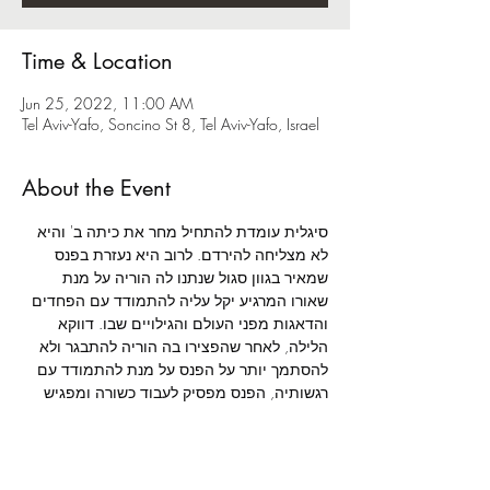
Time & Location
Jun 25, 2022, 11:00 AM
Tel Aviv-Yafo, Soncino St 8, Tel Aviv-Yafo, Israel
About the Event
סיגלית עומדת להתחיל מחר את כיתה ב' והיא 
לא מצליחה להירדם. לרוב היא נעזרת בפנס 
שמאיר בגוון סגול שנתנו לה הוריה על מנת 
שאורו המרגיע יקל עליה להתמודד עם הפחדים 
והדאגות מפני העולם והגילויים שבו. דווקא 
הלילה, לאחר שהפצירו בה הוריה להתבגר ולא 
להסתמך יותר על הפנס על מנת להתמודד עם 
רגשותיה, הפנס מפסיק לעבוד כשורה ומפגיש 
אותה עם גוונים שונים. האור מוביל אותה 
לעולמות בצבעים שונים והיא פוגשת יצורים 
בחדרה החשוך: זאף - הזאב הזועף שכמו אביה, 
גם את כעסו סיגלית לא תמיד מצליחה להבין; 