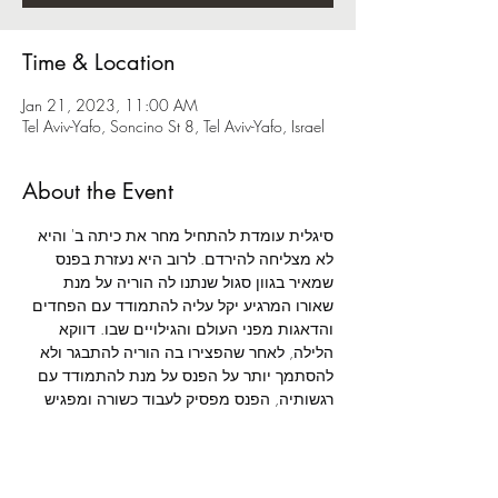
Time & Location
Jan 21, 2023, 11:00 AM
Tel Aviv-Yafo, Soncino St 8, Tel Aviv-Yafo, Israel
About the Event
סיגלית עומדת להתחיל מחר את כיתה ב' והיא 
לא מצליחה להירדם. לרוב היא נעזרת בפנס 
שמאיר בגוון סגול שנתנו לה הוריה על מנת 
שאורו המרגיע יקל עליה להתמודד עם הפחדים 
והדאגות מפני העולם והגילויים שבו. דווקא 
הלילה, לאחר שהפצירו בה הוריה להתבגר ולא 
להסתמך יותר על הפנס על מנת להתמודד עם 
רגשותיה, הפנס מפסיק לעבוד כשורה ומפגיש 
אותה עם גוונים שונים. האור מוביל אותה 
לעולמות בצבעים שונים והיא פוגשת יצורים 
בחדרה החשוך: זאף - הזאב הזועף שכמו אביה, 
גם את כעסו סיגלית לא תמיד מצליחה להבין; 