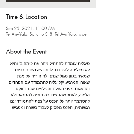
Time & Location
Sep 25, 2021, 11:00 AM
Tel Aviv-Yafo, Soncino St 8, Tel Aviv-Yafo, Israel
About the Event
סיגלית עומדת להתחיל מחר את כיתה ב' והיא 
לא מצליחה להירדם. לרוב היא נעזרת בפנס 
שמאיר בגוון סגול שנתנו לה הוריה על מנת 
שאורו המרגיע יקל עליה להתמודד עם הפחדים 
והדאגות מפני העולם והגילויים שבו. דווקא 
הלילה, לאחר שהפצירו בה הוריה להתבגר ולא 
להסתמך יותר על הפנס על מנת להתמודד עם 
רגשותיה, הפנס מפסיק לעבוד כשורה ומפגיש 
אותה עם גוונים שונים. האור מוביל אותה 
לעולמות בצבעים שונים והיא פוגשת יצורים 
בחדרה החשוך: זאף - הזאב הזועף שכמו אביה, 
גם את כעסו סיגלית לא תמיד מצליחה להבין; 