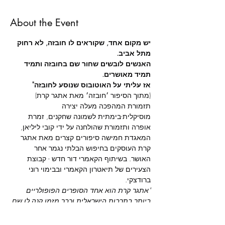
About the Event
יש מקום אחד, שקוראים לו חובזה, לא רחוק 
מתל אביב.
האנשים לובשים שחור שם בחובזה ותמיד 
תמיד מאושרים.
אז עליתי על האוטובוס שנוסע לחובזה"
(מתוך הסיפור ׳חובזה׳ מאת אתגר קרת)
תזמורת המהפכה מעלה יצירה 
מוסיקלית-בימתית לשמונה שחקנים, זמרת 
אופרה ותזמורת שהולחנה על ידי קובי ליליאן, 
המאגדת חמישה סיפורים קצרים מאת אתגר 
קרת העוסקים בחיפוש הבלתי נגמר אחר 
האושר. בשיתוף הקאמרי דור חדש - קבוצת 
הצעירים של תיאטרון הקאמרי ובבימוי רוני 
ברודצקי.
"אתגר קרת הוא אחד הסופרים הפופולריים 
ביותר בתרבות הישראלית וכבר מזמן קנה לו שם 
בינלאומי. אחד הדברים המיוחדים בכתיבה שלו 
היא היכולת לשלב הומור וציניות לצד עדינות 