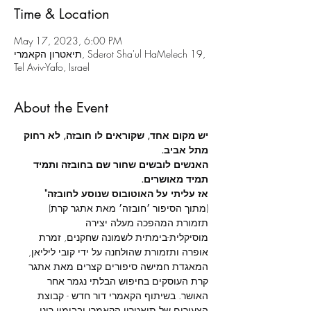
Time & Location
May 17, 2023, 6:00 PM
תיאטרון הקאמרי, Sderot Sha'ul HaMelech 19,
Tel Aviv-Yafo, Israel
About the Event
יש מקום אחד, שקוראים לו חובזה, לא רחוק 
מתל אביב.
האנשים לובשים שחור שם בחובזה ותמיד 
תמיד מאושרים.
אז עליתי על האוטובוס שנוסע לחובזה"
(מתוך הסיפור ׳חובזה׳ מאת אתגר קרת)
תזמורת המהפכה מעלה יצירה 
מוסיקלית-בימתית לשמונה שחקנים, זמרת 
אופרה ותזמורת שהולחנה על ידי קובי ליליאן, 
המאגדת חמישה סיפורים קצרים מאת אתגר 
קרת העוסקים בחיפוש הבלתי נגמר אחר 
האושר. בשיתוף הקאמרי דור חדש - קבוצת 
הצעירים של תיאטרון הקאמרי ובבימוי רוני 