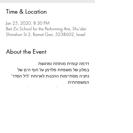
Time & Location
Jan 25, 2020, 8:30 PM
Beit Zvi School for the Performing Arts, Shu'alei
Shimshon St 2, Ramat Gan, 5238602, Israel
About the Event
דרמה קומית מותחת ומרגשת.
במלון של משפחת פלדמן על חוף הים של 
נתניה מסתיימות ההכנות לארוחת "ליל הסדר" 
המשפחתית.
הגעתו של אורח בלתי צפוי תגרום לכאוס 
מוחלט סביב שולחן החג, בו ייחשפו סודות 
וייסגרו חשבונות.
מאת: 
רשף ורגב לוי | 
בימוי: 
אלה ניקוליבסקי | 
תפאורה: 
נועה נשיא | 
תלבושות: 
רונה משעול | 
תאורה: 
נמרוד דנישמן | 
הדרכת תנועה: 
תות מולאור | 
מוזיקה: 
עומר בולנז'ר כהן | 
הדרכת טקסט: 
שושיק שני לביא