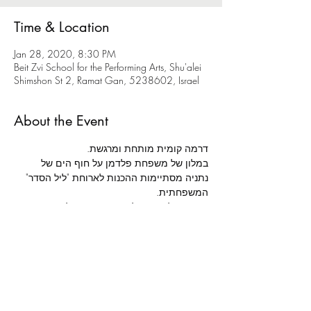
Time & Location
Jan 28, 2020, 8:30 PM
Beit Zvi School for the Performing Arts, Shu'alei
Shimshon St 2, Ramat Gan, 5238602, Israel
About the Event
דרמה קומית מותחת ומרגשת.
במלון של משפחת פלדמן על חוף הים של 
נתניה מסתיימות ההכנות לארוחת "ליל הסדר" 
המשפחתית.
הגעתו של אורח בלתי צפוי תגרום לכאוס 
מוחלט סביב שולחן החג, בו ייחשפו סודות 
וייסגרו חשבונות.
מאת: 
רשף ורגב לוי | 
בימוי: 
אלה ניקוליבסקי | 
תפאורה: 
נועה נשיא | 
תלבושות: 
רונה משעול | 
תאורה: 
נמרוד דנישמן | 
הדרכת תנועה: 
תות מולאור | 
מוזיקה: 
עומר בולנז'ר כהן | 
הדרכת טקסט: 
שושיק שני לביא