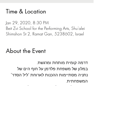
Time & Location
Jan 29, 2020, 8:30 PM
Beit Zvi School for the Performing Arts, Shu'alei
Shimshon St 2, Ramat Gan, 5238602, Israel
About the Event
דרמה קומית מותחת ומרגשת.
במלון של משפחת פלדמן על חוף הים של 
נתניה מסתיימות ההכנות לארוחת "ליל הסדר" 
המשפחתית.
הגעתו של אורח בלתי צפוי תגרום לכאוס 
מוחלט סביב שולחן החג, בו ייחשפו סודות 
וייסגרו חשבונות.
מאת: 
רשף ורגב לוי | 
בימוי: 
אלה ניקוליבסקי | 
תפאורה: 
נועה נשיא | 
תלבושות: 
רונה משעול | 
תאורה: 
נמרוד דנישמן | 
הדרכת תנועה: 
תות מולאור | 
מוזיקה: 
עומר בולנז'ר כהן | 
הדרכת טקסט: 
שושיק שני לביא