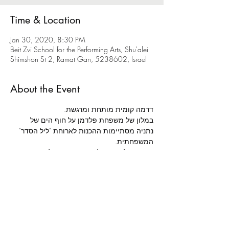
Time & Location
Jan 30, 2020, 8:30 PM
Beit Zvi School for the Performing Arts, Shu'alei
Shimshon St 2, Ramat Gan, 5238602, Israel
About the Event
דרמה קומית מותחת ומרגשת.
במלון של משפחת פלדמן על חוף הים של 
נתניה מסתיימות ההכנות לארוחת "ליל הסדר" 
המשפחתית.
הגעתו של אורח בלתי צפוי תגרום לכאוס 
מוחלט סביב שולחן החג, בו ייחשפו סודות 
וייסגרו חשבונות.
מאת: 
רשף ורגב לוי | 
בימוי: 
אלה ניקוליבסקי | 
תפאורה: 
נועה נשיא | 
תלבושות: 
רונה משעול | 
תאורה: 
נמרוד דנישמן | 
הדרכת תנועה: 
תות מולאור | 
מוזיקה: 
עומר בולנז'ר כהן | 
הדרכת טקסט: 
שושיק שני לביא