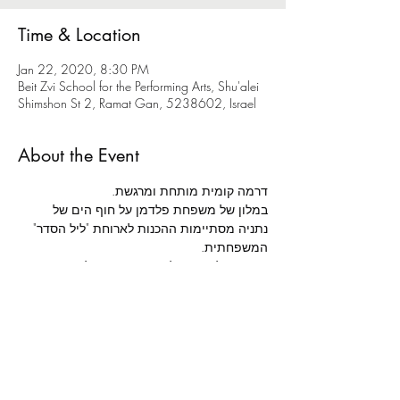
Time & Location
Jan 22, 2020, 8:30 PM
Beit Zvi School for the Performing Arts, Shu'alei
Shimshon St 2, Ramat Gan, 5238602, Israel
About the Event
דרמה קומית מותחת ומרגשת.
במלון של משפחת פלדמן על חוף הים של 
נתניה מסתיימות ההכנות לארוחת "ליל הסדר" 
המשפחתית.
הגעתו של אורח בלתי צפוי תגרום לכאוס 
מוחלט סביב שולחן החג, בו ייחשפו סודות 
וייסגרו חשבונות.
מאת: 
רשף ורגב לוי | 
בימוי: 
אלה ניקוליבסקי | 
תפאורה: 
נועה נשיא | 
תלבושות: 
רונה משעול | 
תאורה: 
נמרוד דנישמן | 
הדרכת תנועה: 
תות מולאור | 
מוזיקה: 
עומר בולנז'ר כהן | 
הדרכת טקסט: 
שושיק שני לביא