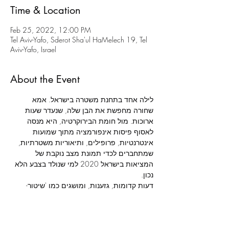
Time & Location
Feb 25, 2022, 12:00 PM
Tel Aviv-Yafo, Sderot Sha'ul HaMelech 19, Tel
Aviv-Yafo, Israel
About the Event
לילה אחד בתחנת משטרה בישראל. אמא 
שחורה מחפשת את הבן שלה, שנעדר שעות 
ארוכות. מול חומת הבירוקרטיה, היא מנסה 
לאסוף פיסות אינפורמציה מתוך שמועות 
אינטרנטיות, פרופילים, ותיאוריות משטרתיות, 
שמתחברים לכדי תמונת מצב נוקבת של 
המציאות בישראל 2020 למי שנולד בצבע הלא 
דעות קדומות, גזענות, ומושגים כמו 'שיטור- 
יתר' ו'אכיפה סלקטיבית', המוכרים היטב ליוצאי 
אתיופיה, מתנקזים ללילה לבן שעוברת אישה 
שחורה שרק רוצה לדעת איפה הילד שלה.
מאת: 
כריסטופר דמוס-בראון