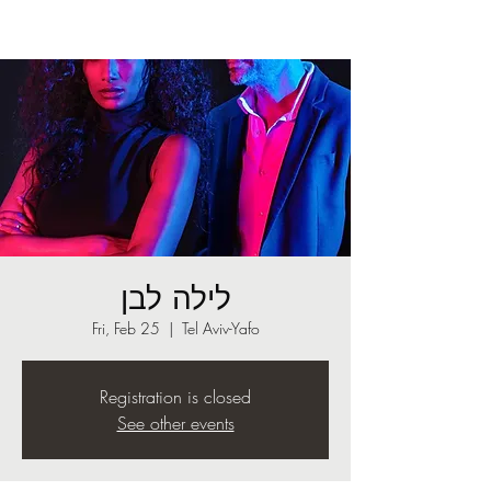
לילה לבן
Fri, Feb 25
  |  
Tel Aviv-Yafo
Registration is closed
See other events