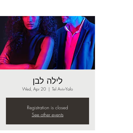
לילה לבן
Wed, Apr 20
  |  
Tel Aviv-Yafo
Registration is closed
See other events