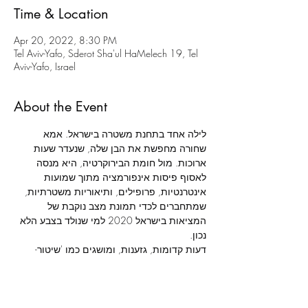
Time & Location
Apr 20, 2022, 8:30 PM
Tel Aviv-Yafo, Sderot Sha'ul HaMelech 19, Tel
Aviv-Yafo, Israel
About the Event
לילה אחד בתחנת משטרה בישראל. אמא 
שחורה מחפשת את הבן שלה, שנעדר שעות 
ארוכות. מול חומת הבירוקרטיה, היא מנסה 
לאסוף פיסות אינפורמציה מתוך שמועות 
אינטרנטיות, פרופילים, ותיאוריות משטרתיות, 
שמתחברים לכדי תמונת מצב נוקבת של 
המציאות בישראל 2020 למי שנולד בצבע הלא 
דעות קדומות, גזענות, ומושגים כמו 'שיטור- 
יתר' ו'אכיפה סלקטיבית', המוכרים היטב ליוצאי 
אתיופיה, מתנקזים ללילה לבן שעוברת אישה 
שחורה שרק רוצה לדעת איפה הילד שלה.
מאת: 
כריסטופר דמוס-בראון