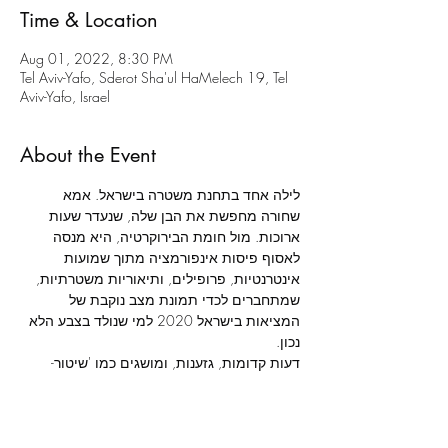
Time & Location
Aug 01, 2022, 8:30 PM
Tel Aviv-Yafo, Sderot Sha'ul HaMelech 19, Tel
Aviv-Yafo, Israel
About the Event
לילה אחד בתחנת משטרה בישראל. אמא 
שחורה מחפשת את הבן שלה, שנעדר שעות 
ארוכות. מול חומת הבירוקרטיה, היא מנסה 
לאסוף פיסות אינפורמציה מתוך שמועות 
אינטרנטיות, פרופילים, ותיאוריות משטרתיות, 
שמתחברים לכדי תמונת מצב נוקבת של 
המציאות בישראל 2020 למי שנולד בצבע הלא 
דעות קדומות, גזענות, ומושגים כמו 'שיטור- 
יתר' ו'אכיפה סלקטיבית', המוכרים היטב ליוצאי 
אתיופיה, מתנקזים ללילה לבן שעוברת אישה 
שחורה שרק רוצה לדעת איפה הילד שלה.
מאת: 
כריסטופר דמוס-בראון