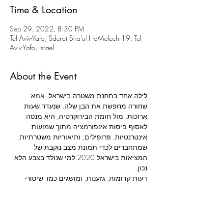
Time & Location
Sep 29, 2022, 8:30 PM
Tel Aviv-Yafo, Sderot Sha'ul HaMelech 19, Tel
Aviv-Yafo, Israel
About the Event
לילה אחד בתחנת משטרה בישראל. אמא 
שחורה מחפשת את הבן שלה, שנעדר שעות 
ארוכות. מול חומת הבירוקרטיה, היא מנסה 
לאסוף פיסות אינפורמציה מתוך שמועות 
אינטרנטיות, פרופילים, ותיאוריות משטרתיות, 
שמתחברים לכדי תמונת מצב נוקבת של 
המציאות בישראל 2020 למי שנולד בצבע הלא 
דעות קדומות, גזענות, ומושגים כמו 'שיטור- 
יתר' ו'אכיפה סלקטיבית', המוכרים היטב ליוצאי 
אתיופיה, מתנקזים ללילה לבן שעוברת אישה 
שחורה שרק רוצה לדעת איפה הילד שלה.
מאת: 
כריסטופר דמוס-בראון