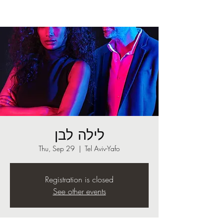
לילה לבן
Thu, Sep 29
  |  
Tel Aviv-Yafo
Registration is closed
See other events