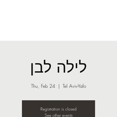
O
mail.com
More
ASST
Light
לילה לבן
Thu, Feb 24
  |  
Tel Aviv-Yafo
Registration is closed
See other events