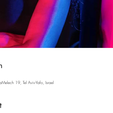
n
aMelech 19, Tel Aviv-Yafo, Israel
t