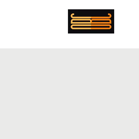
mer Boulanger Cohen
ing
Musician
Director
PENTECOST
EXEMPLAR
CV