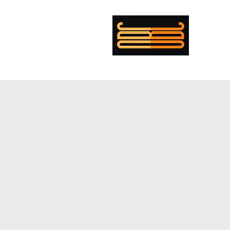
mer Boulanger Cohen
ing
Musician
Director
PENTECOST
EXEMPLAR
CV