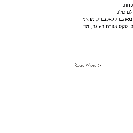
ם כולו.
יה של ארנסטין, מגיל 17 ועד 107: מילדות לזקנה, מאהבות לאכזבות, מרגעי 
: טקס אפיית העוגה, מדי 
Read More >