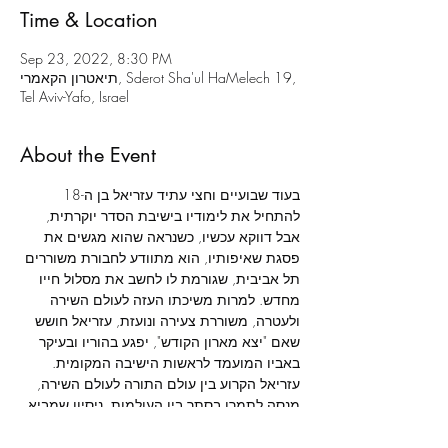
Time & Location
Sep 23, 2022, 8:30 PM
תיאטרון הקאמרי, Sderot Sha'ul HaMelech 19,
Tel Aviv-Yafo, Israel
About the Event
בעוד שבועיים וחצי עתיד עזריאל בן ה-18 
להתחיל את לימודיו בישיבת הסדר יוקרתית, 
אבל דווקא עכשיו, כשנראה שהוא מגשים את 
פסגת שאיפותיו, הוא מתוודע לחבורת משוררים 
תל אביבית, שגורמת לו לחשב את מסלול חייו 
מחדש. למרות משיכתו העזה לעולם השירה 
ולעטרה, משוררת צעירה ונועזת, עזריאל חושש 
שאם "יצא מארון הקודש", יפגע בהוריו ובעיקר 
באביו המועמד לראשות הישיבה המקומית. 
עזריאל הקרוע בין עולם התורה לעולם השירה, 
מנסה לתמרן בסתר בין העולמות, ניסיון שמביא 
לחשיפת סוד משפחתי וגובה מחיר כבד.