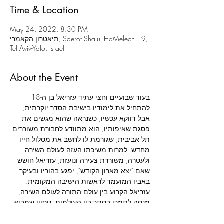
Time & Location
May 24, 2022, 8:30 PM
תיאטרון הקאמרי, Sderot Sha'ul HaMelech 19,
Tel Aviv-Yafo, Israel
About the Event
בעוד שבועיים וחצי עתיד עזריאל בן ה-18 
להתחיל את לימודיו בישיבת הסדר יוקרתית, 
אבל דווקא עכשיו, כשנראה שהוא מגשים את 
פסגת שאיפותיו, הוא מתוודע לחבורת משוררים 
תל אביבית, שגורמת לו לחשב את מסלול חייו 
מחדש. למרות משיכתו העזה לעולם השירה 
ולעטרה, משוררת צעירה ונועזת, עזריאל חושש 
שאם "יצא מארון הקודש", יפגע בהוריו ובעיקר 
באביו המועמד לראשות הישיבה המקומית. 
עזריאל הקרוע בין עולם התורה לעולם השירה, 
מנסה לתמרן בסתר בין העולמות, ניסיון שמביא 
לחשיפת סוד משפחתי וגובה מחיר כבד.