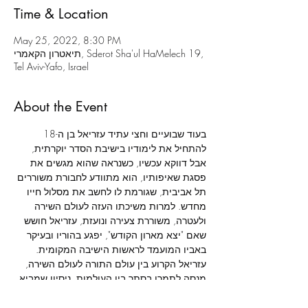
Time & Location
May 25, 2022, 8:30 PM
תיאטרון הקאמרי, Sderot Sha'ul HaMelech 19,
Tel Aviv-Yafo, Israel
About the Event
בעוד שבועיים וחצי עתיד עזריאל בן ה-18 
להתחיל את לימודיו בישיבת הסדר יוקרתית, 
אבל דווקא עכשיו, כשנראה שהוא מגשים את 
פסגת שאיפותיו, הוא מתוודע לחבורת משוררים 
תל אביבית, שגורמת לו לחשב את מסלול חייו 
מחדש. למרות משיכתו העזה לעולם השירה 
ולעטרה, משוררת צעירה ונועזת, עזריאל חושש 
שאם "יצא מארון הקודש", יפגע בהוריו ובעיקר 
באביו המועמד לראשות הישיבה המקומית. 
עזריאל הקרוע בין עולם התורה לעולם השירה, 
מנסה לתמרן בסתר בין העולמות, ניסיון שמביא 
לחשיפת סוד משפחתי וגובה מחיר כבד.