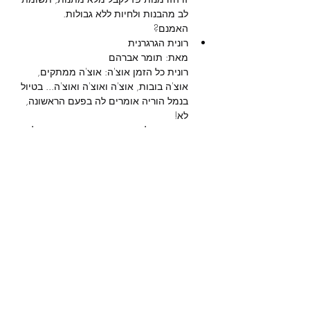
האמנם?
רונית כל הזמן אוצ'ה: אוצ'ה ממתקים, 
אוצ'ה בובות, אוצ'ה ואוצ'ה ואוצ'ה... בטיול 
בנמל הוריה אומרים לה בפעם הראשונה, 
רונית נבהלת ובורחת. היא פוגשת חתולה 
ודג זהב ודרכן לומדת להעריך כמה קשה 
הוריה עובדים כדי לקנות לה את כל מה 
נתנו את קולם להורים: דליק ויעל ווליניץ
מסע בחללית אל כוכב לכת מרוחק 
משתבש. רגע לפני התרסקות, ילדה בת 10 
ורובוט המיועד להריסה, מצילים את 
החללית ומגלים מהי חברות אמת.
עיצוב במה 
אסתר בוקובזה 
| עיצוב תלבושות
יעל סקידלסקי 
| עיצוב…